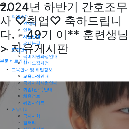
2024년 하반기 간호조무
사 ♡취업♡ 축하드립니
학원소개
인사말
연혁
다. - 49기 이** 훈련생님
시설안내
오시는길
> 자유게시판
모집안내
국비지원과정안내
본문 바로가기
현재모집과정
교육안내 및 취업정보
교육과정안내
국가자격시험안내
취업(진로)안내
채용정보
취업사이트
커뮤니티
공지사항
갤러리