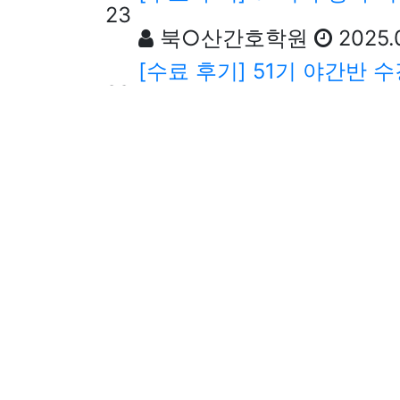
23
북○산간호학원
2025.
[수료 후기] 51기 야간반 
22
북○산간호학원
2025.
검색
검색대상
검색어
닫기