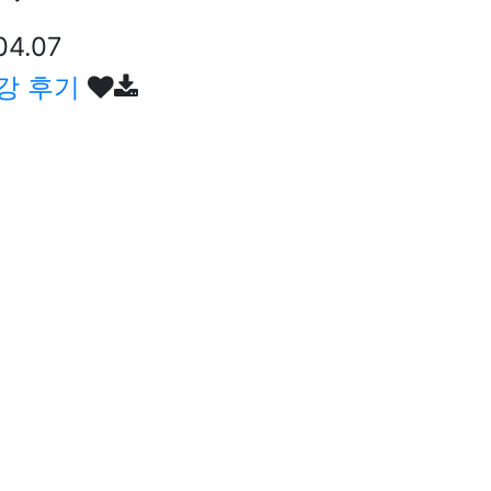
04.07
수강 후기
04.07
열린
페이지
1
페이지
페이지
2
3
맨끝
필수
검색