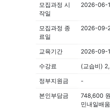
모집과정 시
2026-06-
작일
모집과정 종
2026-09-
료일
교육기간
2026-09-1
수강료
(교습비) 2,
정부지원금
-
본인부담금
748,600
민내일배움