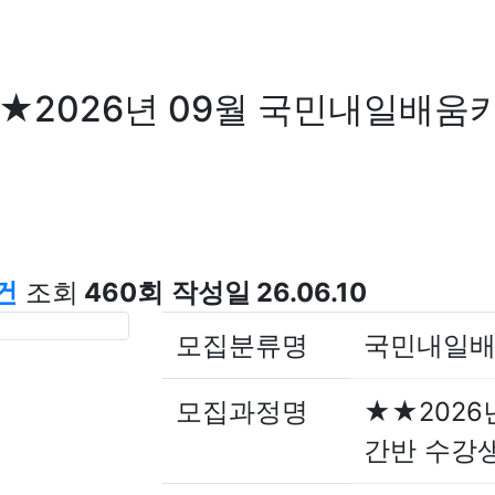
★2026년 09월 국민내일배움
건
조회
460회
작성일
26.06.10
모집분류명
국민내일
모집과정명
★★2026
간반 수강생