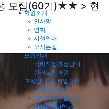
 모집(60기)★★ > 현
학원소개
인사말
연혁
시설안내
오시는길
모집안내
국비지원과정안내
현재모집과정
교육안내 및 취업정보
교육과정안내
국가자격시험안내
취업(진로)안내